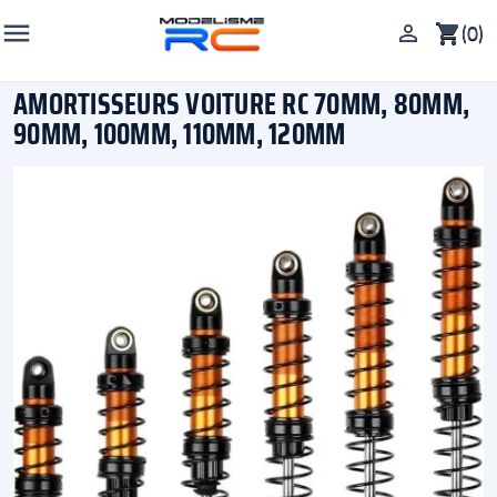

(0)

shopping_cart
AMORTISSEURS VOITURE RC 70MM, 80MM,
90MM, 100MM, 110MM, 120MM