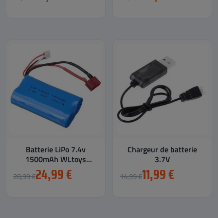
Batterie LiPo 7.4v
Chargeur de batterie
1500mAh WLtoys
3.7V
12423, 12428, 12401,
24,99 €
11,99 €
28,99 €
14,99 €
12402,...