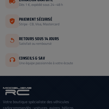
Dès 1 €, expédié sous 24–48 h
PAIEMENT SÉCURISÉ
Stripe · CB, Visa, Mastercard
RETOURS SOUS 14 JOURS
Satisfait ou remboursé
CONSEILS & SAV
Une équipe passionnée à votre écoute
Votre boutique spécialiste des véhicules
radiocommandés : voitures, avions, hélicos,