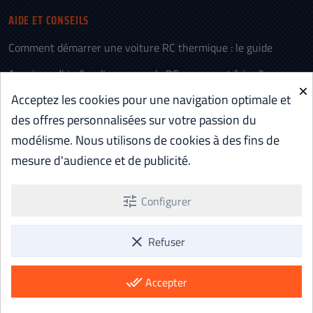
AIDE ET CONSEILS
Comment démarrer une voiture RC thermique : le guide
Appairage (bind) radiocommande RC : comment faire ?
×
Acceptez les cookies pour une navigation optimale et
L’histoire des voitures télécommandées (RC)
des offres personnalisées sur votre passion du
Voiture RC électrique ou thermique : comment choisir
modélisme. Nous utilisons de cookies à des fins de
Batterie RC LiPo vs NiMH : comparatif et quel choix
mesure d'audience et de publicité.
Aéromodélisme RC : c’est quoi ? Le guide pour débuter
tune
Configurer
Voir tous les articles d'Aide et Conseils ...
clear
Refuser
done_all
Accepter
Paiement sécurisé Stripe · Livraison gratuite