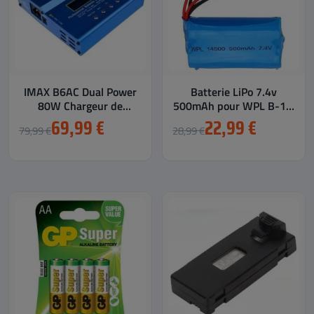
IMAX B6AC Dual Power
Batterie LiPo 7.4v
80W Chargeur de
500mAh pour WPL B-14,
Batterie RC (LiPo, NiCd,...
B-16, B-24, B-36,...
69,99 €
22,99 €
79,99 €
28,99 €