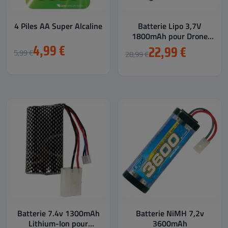
4 Piles AA Super Alcaline
Batterie Lipo 3,7V
1800mAh pour Drone
4,99 €
Pro 8K
22,99 €
5,99 €
28,99 €
Batterie 7.4v 1300mAh
Batterie NiMH 7,2v
Lithium-Ion pour
3600mAh