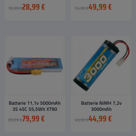
Voitures RC Drift 1/10
28,99 €
49,99 €
39,99 €
54,99 €
Batterie 11,1v 5000mAh
Batterie NiMH 7,2v
3S 45C 55,5Wh XT90
3000mAh
79,99 €
44,99 €
89,99 €
49,99 €