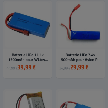
Batterie LiPo 11.1v
Batterie LiPo 7.4v
1500mAh pour WLtoys
500mAh pour Avion RC
V950
XK A160-J3
39,99 €
29,99 €
44,99 €
34,99 €