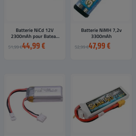
Batterie NiCd 12V
Batterie NiMH 7,2v
2300mAh pour Bateau
3300mAh
RC Double Horse 7006
44,99 €
47,99 €
51,99 €
52,99 €