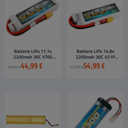
Batterie LiPo 11,1v
Batterie LiPo 14,8v
2200mah 30C XT60
2200mah 30C 4S1P
SOARING
XT60 SOARING
44,99 €
54,99 €
49,99 €
62,99 €