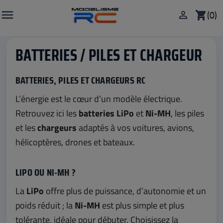

(0)

shopping_cart
BATTERIES / PILES ET CHARGEUR
BATTERIES, PILES ET CHARGEURS RC
L’énergie est le cœur d’un modèle électrique.
Retrouvez ici les
batteries LiPo
et
Ni-MH
, les piles
et les
chargeurs
adaptés à vos voitures, avions,
hélicoptères, drones et bateaux.
LIPO OU NI-MH ?
La
LiPo
offre plus de puissance, d’autonomie et un
poids réduit ; la
Ni-MH
est plus simple et plus
tolérante, idéale pour débuter. Choisissez la