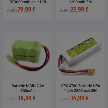
SC3000mAh pour HPI
1200mAh SM
Rovan KM Baja 5B 5T
79,99 €
22,99 €
89,99 €
26,99 €
5SC
Batterie NiMH 7,2v
GPX XT60 Batterie LiPo
900mAh
11,1v 2200mah 25C
38,99 €
34,99 €
42,99 €
39,99 €