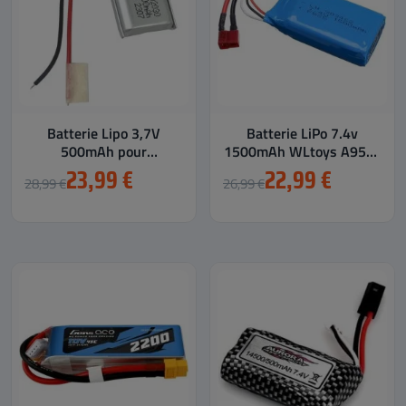
Batterie Lipo 3,7V
Batterie LiPo 7.4v
500mAh pour
1500mAh WLtoys A959-
Hélicoptère RC SYMA
B, A969-B, A979-B et...
23,99 €
22,99 €
28,99 €
26,99 €