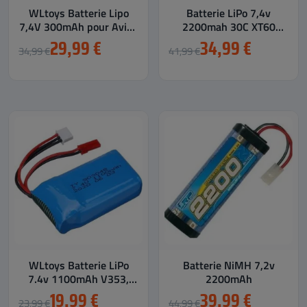
WLtoys Batterie Lipo
Batterie LiPo 7,4v
7,4V 300mAh pour Avion
2200mah 30C XT60
F959, A800 et A6007
SOARING
29,99 €
34,99 €
34,99 €
41,99 €
WLtoys Batterie LiPo
Batterie NiMH 7,2v
7.4v 1100mAh V353,
2200mAh
A949, A959, A969,
19,99 €
39,99 €
23,99 €
44,99 €
A979...