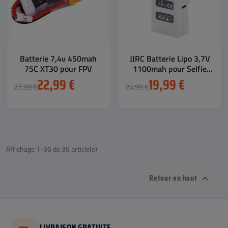
Batterie 7,4v 450mah
JJRC Batterie Lipo 3,7V
75C XT30 pour FPV
1100mah pour Selfie
Dobby 8993W
22,99 €
19,99 €
27,99 €
24,99 €
Affichage 1-36 de 36 article(s)
Retour en haut

LIVRAISON GRATUITE