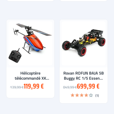
Hélicoptère
Rovan ROFUN BAJA 5B
télécommandé XK
Buggy RC 1/5 Essence
K127 Eagle
29cc 80 KM/H RTR
119,99 €
699,99 €
139,99 €
849,99 €
(1)