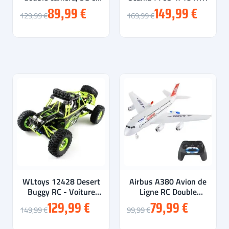
GPS - 40 min de vol
89,99 €
149,99 €
129,99 €
169,99 €
WLtoys 12428 Desert
Airbus A380 Avion de
Buggy RC - Voiture
Ligne RC Double
Radiocommandée...
Moteurs
129,99 €
79,99 €
149,99 €
99,99 €