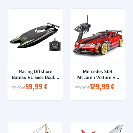
Racing Offshore
Mercedes SLR
Bateau RC avec Double
McLaren Voiture RC
Moteurs
DRIFT 1/10 RTR 70
59,99 €
129,99 €
69,99 €
159,99 €
KM/H