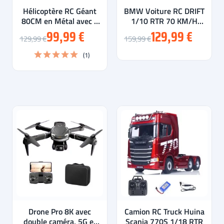
Hélicoptère RC Géant
BMW Voiture RC DRIFT
80CM en Métal avec 2
1/10 RTR 70 KM/H
batteries - Prêt à...
avec 2 Batteries
99,99 €
129,99 €
129,99 €
159,99 €
(1)
Drone Pro 8K avec
Camion RC Truck Huina
double caméra, 5G et
Scania 770S 1/18 RTR