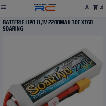

(0)

shopping_cart
BATTERIE LIPO 11,1V 2200MAH 30C XT60
SOARING