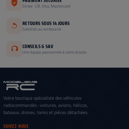
PAIEMENT SÉCURISÉ
Stripe · CB, Visa, Mastercard
RETOURS SOUS 14 JOURS
Satisfait ou remboursé
CONSEILS & SAV
Une équipe passionnée à votre écoute
Votre boutique spécialiste des véhicules
radiocommandés : voitures, avions, hélicos,
bateaux, drones, tanks et pièces détachées.
SUIVEZ-NOUS