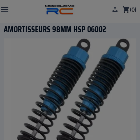

(0)

shopping_cart
AMORTISSEURS 98MM HSP 06002