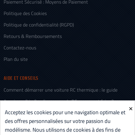
Paiement Sécurisé : Moyens de Paiement
Politique des Cookies
Politique de confidentialité (RGPD)
Retours & Remboursements
Contactez-nous
Plan du site
AIDE ET CONSEILS
Comment démarrer une voiture RC thermique : le guide
Appairage (bind) radiocommande RC : comment faire ?
×
Acceptez les cookies pour une navigation optimale et
L’histoire des voitures télécommandées (RC)
des offres personnalisées sur votre passion du
Voiture RC électrique ou thermique : comment choisir
modélisme. Nous utilisons de cookies à des fins de