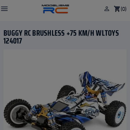

(0)

shopping_cart
BUGGY RC BRUSHLESS +75 KM/H WLTOYS
124017