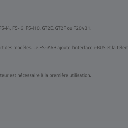
: FS-i4, FS-i6, FS-i10, GT2E, GT2F ou F20431.
art des modèles. Le FS-iA6B ajoute l’interface i-BUS et la télém
teur est nécessaire à la première utilisation.