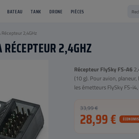
BATEAU
TANK
DRONE
PIÈCES
A Récepteur 2,4GHz
A RÉCEPTEUR 2,4GHZ
Récepteur FlySky FS-A6
2,
(10 g). Pour avion, planeur,
les émetteurs FlySky FS-i4,
33,99 €
28,99 €
ÉCONOMISE