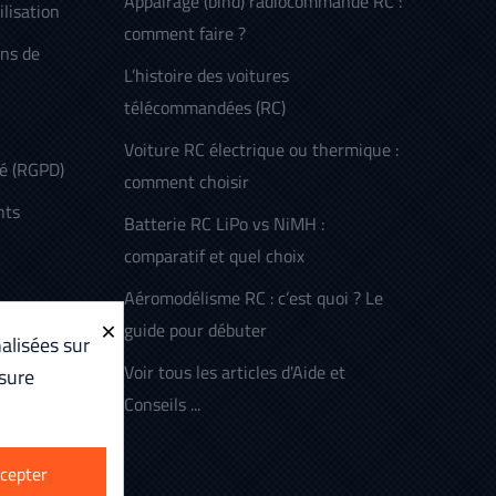
Appairage (bind) radiocommande RC :
ilisation
comment faire ?
ens de
L’histoire des voitures
télécommandées (RC)
Voiture RC électrique ou thermique :
té (RGPD)
comment choisir
nts
Batterie RC LiPo vs NiMH :
comparatif et quel choix
Aéromodélisme RC : c’est quoi ? Le
×
guide pour débuter
alisées sur
Voir tous les articles d'Aide et
sure
Conseils ...
cepter