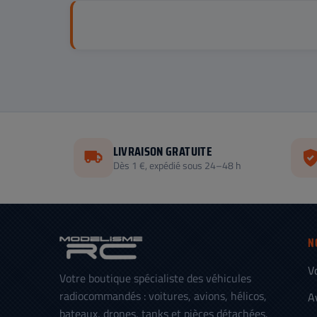
LIVRAISON GRATUITE
Dès 1 €, expédié sous 24–48 h
N
V
Votre boutique spécialiste des véhicules
radiocommandés : voitures, avions, hélicos,
A
bateaux, drones, tanks et pièces détachées.