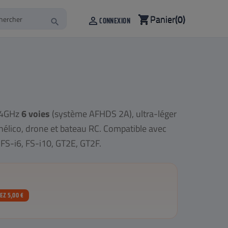
Panier
(0)
shopping_cart

CONNEXION
search
4GHz
6 voies
(système AFHDS 2A), ultra-léger
 hélico, drone et bateau RC. Compatible avec
 FS-i6, FS-i10, GT2E, GT2F.
Z 5,00 €