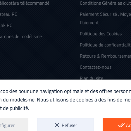
élicoptère télécommandé
Conditions Générales d’Ut
ateau RC
Paiement Sécurisé : Moy
Paiement
ank RC
Politique des Cookies
arques de modélisme
Politique de confidentiali
Retours & Rembourseme
Contactez-nous
Plan du site
 cookies pour une navigation optimale et des offres personn
n du modélisme. Nous utilisons de cookies à des fins de me
 de publicité.
nfigurer
clear
Refuser
done_all
Ac