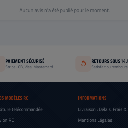
Aucun avis n'a été publié pour le moment.
PAIEMENT SÉCURISÉ
RETOURS SOUS 14 
Stripe · CB, Visa, Mastercard
Satisfait ou rembours
OS MODÈLES RC
INFORMATIONS
oiture télécommandée
Livraison : Délais, Frais &
vion RC
Mentions Légales