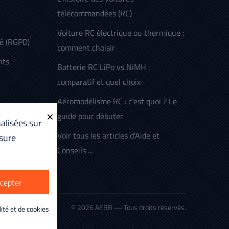
télécommandées (RC)
Voiture RC électrique ou thermique :
té (RGPD)
comment choisir
nts
Batterie RC LiPo vs NiMH :
comparatif et quel choix
Aéromodélisme RC : c’est quoi ? Le
×
guide pour débuter
alisées sur
Voir tous les articles d'Aide et
sure
Conseils ...
cepter
© 2026 AEBB — Tous droits réservés.
lité et de cookies