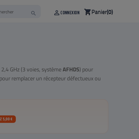
Panier
(0)
shopping_cart

CONNEXION
search
2,4 GHz (3 voies, système
AFHDS
) pour
l pour remplacer un récepteur défectueux ou
 5,00 €