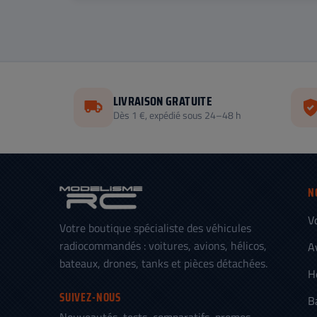
LIVRAISON GRATUITE
Dès 1 €, expédié sous 24–48 h
N
V
Votre boutique spécialiste des véhicules
radiocommandés : voitures, avions, hélicos,
A
bateaux, drones, tanks et pièces détachées.
H
SUIVEZ-NOUS
B