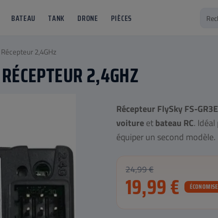
BATEAU
TANK
DRONE
PIÈCES
 Récepteur 2,4GHz
S RÉCEPTEUR 2,4GHZ
Récepteur FlySky FS-GR3E
voiture
et
bateau RC
. Idéa
équiper un second modèle.
24,99 €
19,99 €
ÉCONOMISEZ