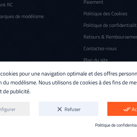
Paiement
ank RC
Politique des Cookies
arques de modélisme
Politique de confidentiali
Retours & Rembourseme
Contactez-nous
Plan du site
 cookies pour une navigation optimale et des offres personn
n du modélisme. Nous utilisons de cookies à des fins de me
 de publicité.
nfigurer
clear
Refuser
done_all
Ac
Politique de confidentia