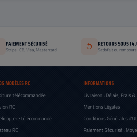
PAIEMENT SÉCURISÉ
RETOURS SOUS 14 
Stripe · CB, Visa, Mastercard
Satisfait ou rembours
OS MODÈLES RC
INFORMATIONS
oiture télécommandée
Livraison : Délais, Frais &
vion RC
Mentions Légales
élicoptère télécommandé
Conditions Générales d’Ut
ateau RC
Paiement Sécurisé : Moy