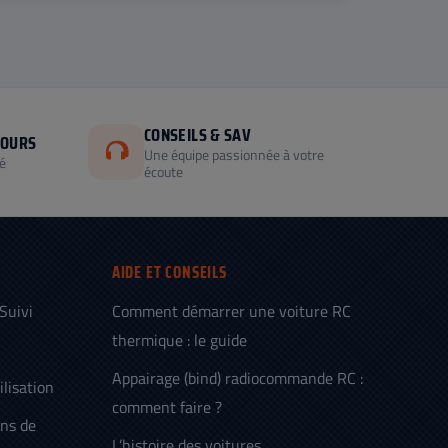
CONSEILS & SAV
JOURS
Une équipe passionnée à votre
é
écoute
AIDE ET CONSEILS
 Suivi
Comment démarrer une voiture RC
thermique : le guide
Appairage (bind) radiocommande RC :
ilisation
comment faire ?
ens de
L’histoire des voitures