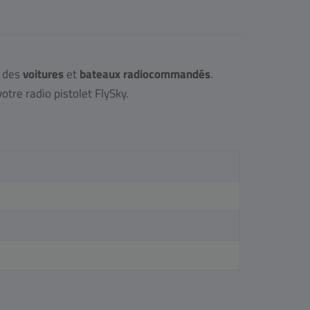
s des
voitures
et
bateaux radiocommandés
.
tre radio pistolet FlySky.