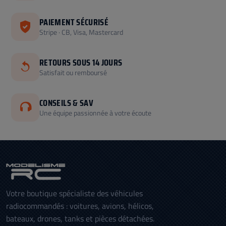
PAIEMENT SÉCURISÉ
Stripe · CB, Visa, Mastercard
RETOURS SOUS 14 JOURS
Satisfait ou remboursé
CONSEILS & SAV
Une équipe passionnée à votre écoute
Votre boutique spécialiste des véhicules
radiocommandés : voitures, avions, hélicos,
bateaux, drones, tanks et pièces détachées.