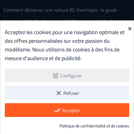
Comment démarrer une voiture RC thermique : le guide
Appairage (bind) radiocommande RC : comment faire ?
×
Acceptez les cookies pour une navigation optimale et
L’histoire des voitures télécommandées (RC)
des offres personnalisées sur votre passion du
Voiture RC électrique ou thermique : comment choisir
modélisme. Nous utilisons de cookies à des fins de
Batterie RC LiPo vs NiMH : comparatif et quel choix
mesure d'audience et de publicité.
Aéromodélisme RC : c’est quoi ? Le guide pour débuter
tune
Configurer
Voir tous les articles d'Aide et Conseils ...
clear
Refuser
done_all
Accepter
Paiement sécurisé Stripe · Livraison gratuite
© 2026 AEBB — Tous droits réservés.
Politique de confidentialité et de cookies