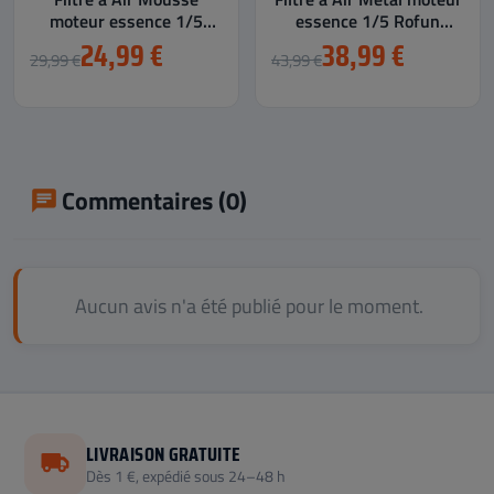
moteur essence 1/5
essence 1/5 Rofun
Rofun Rovan HPI Baja
Rovan HPI Baja 5B...
24,99 €
38,99 €
29,99 €
43,99 €
5B...
Commentaires (0)
Aucun avis n'a été publié pour le moment.
LIVRAISON GRATUITE
Dès 1 €, expédié sous 24–48 h