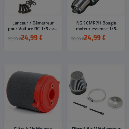
Lanceur / Démarreur
NGK CMR7H Bougie
pour Voiture RC 1/5 avec
moteur essence 1/5
moteurs 23cc à 32cc
Rofun Rovan HPI Baja 5B
24,99 €
24,99 €
29,99 €
28,99 €
5T...
Filtre à Air Mousse
Filtre à Air Métal moteur