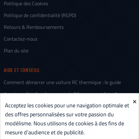
Politique des Cookies
Politique de confidentialité (RGPD)
Retours & Remboursements
Contactez-nous
Plan du site
AIDE ET CONSEILS
Comment démarrer une voiture RC thermique : le guide
Appairage (bind) radiocommande RC : comment faire ?
×
Acceptez les cookies pour une navigation optimale et
L’histoire des voitures télécommandées (RC)
des offres personnalisées sur votre passion du
Voiture RC électrique ou thermique : comment choisir
modélisme. Nous utilisons de cookies à des fins de
Batterie RC LiPo vs NiMH : comparatif et quel choix
mesure d'audience et de publicité.