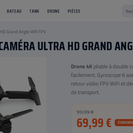
BATEAU
TANK
DRONE
PIÈCES
HD Grand Angle Wifi FPV
CAMÉRA ULTRA HD GRAND ANGL
Drone 4K
pliable à double c
facilement. Gyroscope 6 axes
retour vidéo FPV WiFi et dé
de transport.
99,99 €
69,99 €
ÉCONOMIS