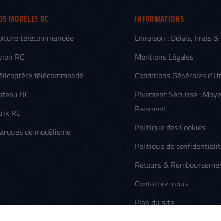
OS MODÈLES RC
INFORMATIONS
oiture télécommandée
Livraison : Délais, Frais &
vion RC
Mentions Légales
élicoptère télécommandé
Conditions Générales d’Ut
ateau RC
Paiement Sécurisé : Moy
Paiement
ank RC
Politique des Cookies
arques de modélisme
Politique de confidentiali
Retours & Rembourseme
Contactez-nous
Plan du site