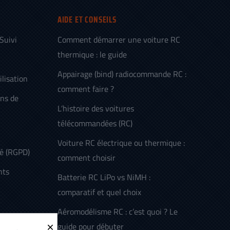
AIDE ET CONSEILS
 Suivi
Comment démarrer une voiture RC
thermique : le guide
Appairage (bind) radiocommande RC :
ilisation
comment faire ?
ens de
L’histoire des voitures
télécommandées (RC)
Voiture RC électrique ou thermique :
té (RGPD)
comment choisir
nts
Batterie RC LiPo vs NiMH :
comparatif et quel choix
Aéromodélisme RC : c’est quoi ? Le
×
guide pour débuter