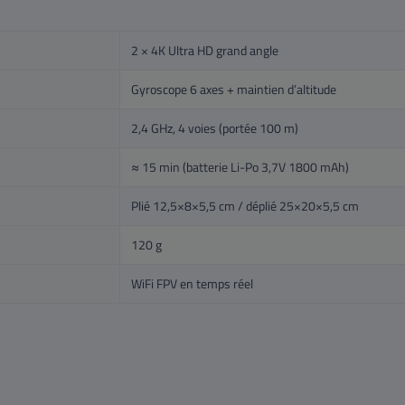
2 × 4K Ultra HD grand angle
Gyroscope 6 axes + maintien d’altitude
2,4 GHz, 4 voies (portée 100 m)
≈ 15 min (batterie Li-Po 3,7V 1800 mAh)
Plié 12,5×8×5,5 cm / déplié 25×20×5,5 cm
120 g
WiFi FPV en temps réel