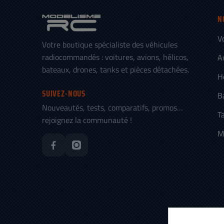
N
V
Votre boutique spécialiste des véhicules
radiocommandés : voitures, avions, hélicos,
A
bateaux, drones, tanks et pièces détachées.
H
SUIVEZ-NOUS
B
Nouveautés, tests, comparatifs, promos…
T
rejoignez la communauté !
M