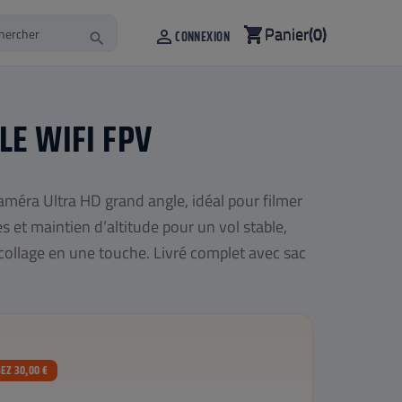
Panier
(0)
shopping_cart

CONNEXION
search
E WIFI FPV
améra Ultra HD grand angle, idéal pour filmer
 et maintien d’altitude pour un vol stable,
collage en une touche. Livré complet avec sac
EZ 30,00 €