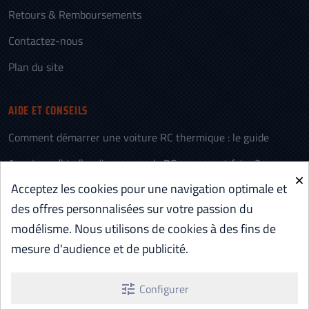
Retours & Remboursements
Contactez-nous
Plan du site
AIDE ET CONSEILS
Comment démarrer une voiture RC thermique : le guide
Appairage (bind) radiocommande RC : comment faire ?
×
Acceptez les cookies pour une navigation optimale et
L’histoire des voitures télécommandées (RC)
des offres personnalisées sur votre passion du
Voiture RC électrique ou thermique : comment choisir
modélisme. Nous utilisons de cookies à des fins de
Batterie RC LiPo vs NiMH : comparatif et quel choix
mesure d'audience et de publicité.
Aéromodélisme RC : c’est quoi ? Le guide pour débuter
tune
Configurer
Voir tous les articles d'Aide et Conseils ...