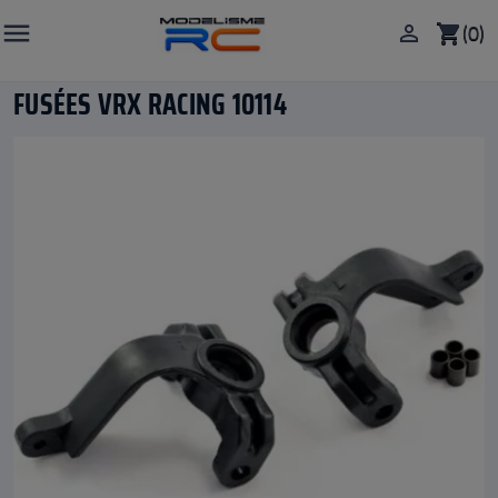

(0)

shopping_cart
FUSÉES VRX RACING 10114