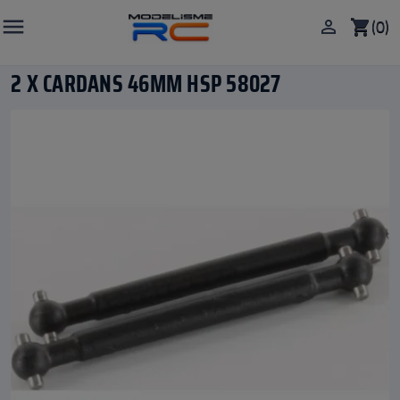

(0)

shopping_cart
2 X CARDANS 46MM HSP 58027