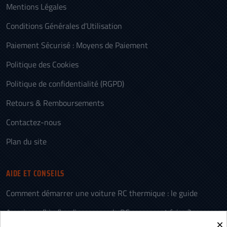
Mentions Légales
Conditions Générales d’Utilisation
Paiement Sécurisé : Moyens de Paiement
Politique des Cookies
Politique de confidentialité (RGPD)
Retours & Remboursements
Contactez-nous
Plan du site
AIDE ET CONSEILS
Comment démarrer une voiture RC thermique : le guide
Appairage (bind) radiocommande RC : comment faire ?
×