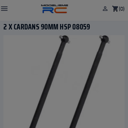

(0)

shopping_cart
2 X CARDANS 90MM HSP 08059