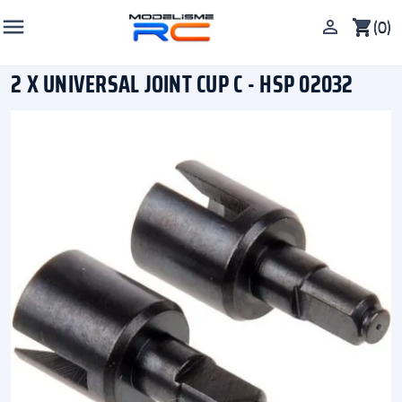

(0)

shopping_cart
2 X UNIVERSAL JOINT CUP C - HSP 02032