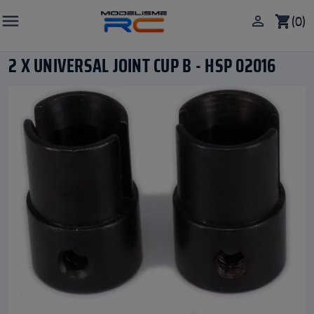

(0)

shopping_cart
2 X UNIVERSAL JOINT CUP B - HSP 02016