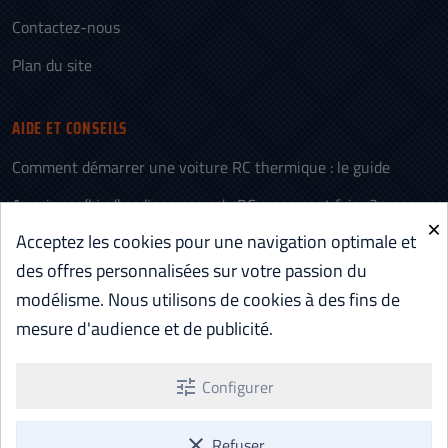
Contactez-nous
Plan du site
AIDE ET CONSEILS
Comment démarrer une voiture RC thermique : le guide
Appairage (bind) radiocommande RC : comment faire ?
×
Acceptez les cookies pour une navigation optimale et
L’histoire des voitures télécommandées (RC)
des offres personnalisées sur votre passion du
Voiture RC électrique ou thermique : comment choisir
modélisme. Nous utilisons de cookies à des fins de
Batterie RC LiPo vs NiMH : comparatif et quel choix
mesure d'audience et de publicité.
Aéromodélisme RC : c’est quoi ? Le guide pour débuter
tune
Configurer
Voir tous les articles d'Aide et Conseils ...
clear
Refuser