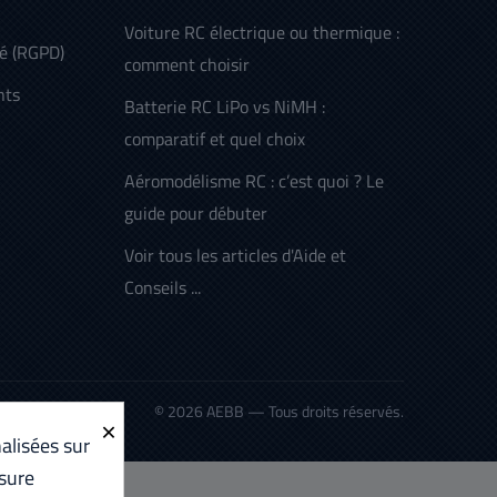
Voiture RC électrique ou thermique :
té (RGPD)
comment choisir
nts
Batterie RC LiPo vs NiMH :
comparatif et quel choix
Aéromodélisme RC : c’est quoi ? Le
guide pour débuter
Voir tous les articles d'Aide et
Conseils ...
© 2026 AEBB — Tous droits réservés.
×
alisées sur
sure