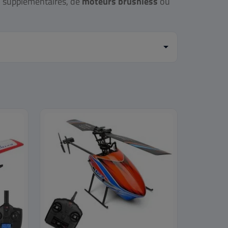
s
supplémentaires, de
moteurs brushless
ou
