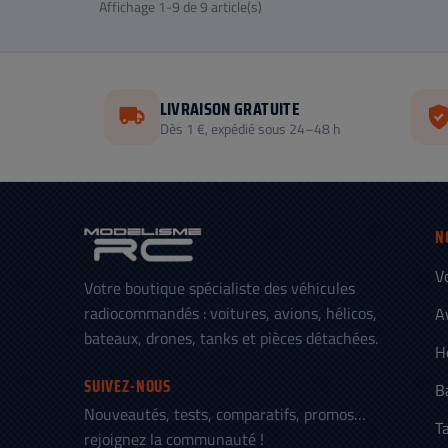
Affichage 1-9 de 9 article(s)
LIVRAISON GRATUITE
Dès 1 €, expédié sous 24–48 h
N
V
Votre boutique spécialiste des véhicules
radiocommandés : voitures, avions, hélicos,
A
bateaux, drones, tanks et pièces détachées.
H
SUIVEZ-NOUS
B
Nouveautés, tests, comparatifs, promos…
T
rejoignez la communauté !