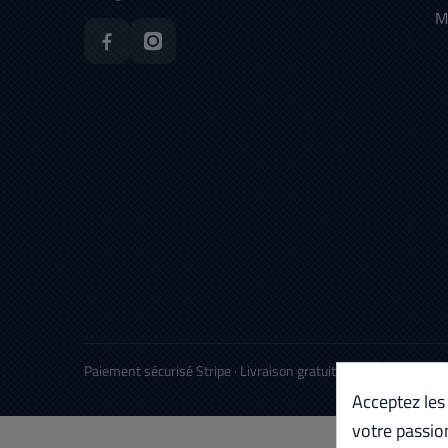
M
Paiement sécurisé Stripe · Livraison gratuite
Acceptez les
votre passio