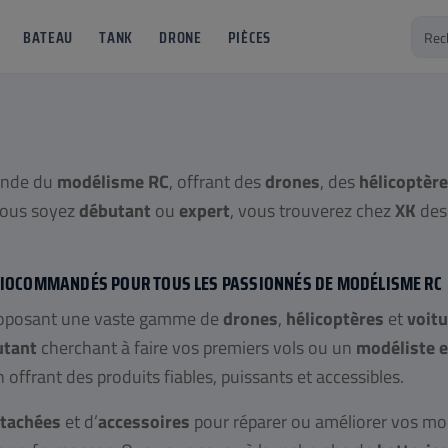
BATEAU
TANK
DRONE
PIÈCES
onde du
modélisme RC
, offrant des
drones
, des
hélicoptèr
vous soyez
débutant
ou
expert
, vous trouverez chez
XK
des 
IOCOMMANDÉS POUR TOUS LES PASSIONNÉS DE MODÉLISME RC
roposant une vaste gamme de
drones
,
hélicoptères
et
voit
utant
cherchant à faire vos premiers vols ou un
modéliste 
 offrant des produits fiables, puissants et accessibles.
étachées
et d’
accessoires
pour réparer ou améliorer vos mod