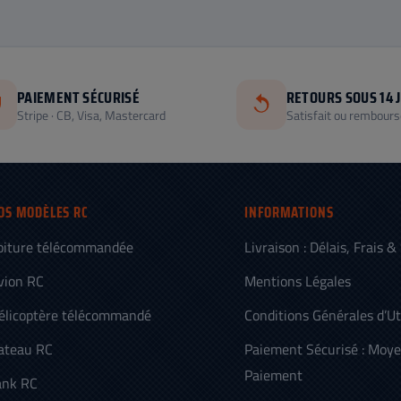
PAIEMENT SÉCURISÉ
RETOURS SOUS 14 
Stripe · CB, Visa, Mastercard
Satisfait ou rembours
OS MODÈLES RC
INFORMATIONS
oiture télécommandée
Livraison : Délais, Frais &
vion RC
Mentions Légales
élicoptère télécommandé
Conditions Générales d’Ut
ateau RC
Paiement Sécurisé : Moy
Paiement
ank RC