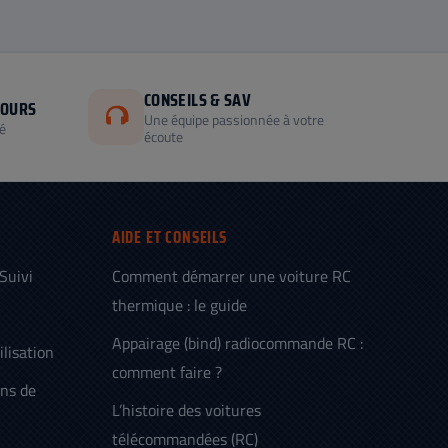
CONSEILS & SAV
JOURS
Une équipe passionnée à votre
é
écoute
AIDE ET CONSEILS
 Suivi
Comment démarrer une voiture RC
thermique : le guide
Appairage (bind) radiocommande RC :
ilisation
comment faire ?
ens de
L’histoire des voitures
télécommandées (RC)