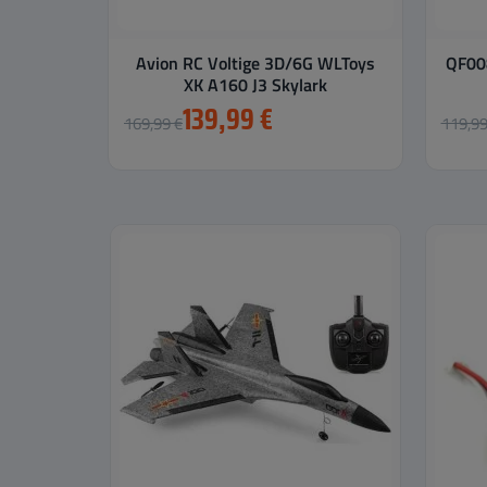
Avion RC Voltige 3D/6G WLToys
QF008
XK A160 J3 Skylark
139,99 €
169,99 €
119,99