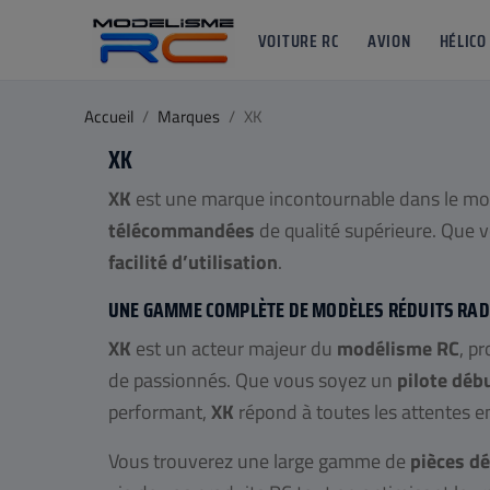
VOITURE RC
AVION
HÉLICO
Accueil
Marques
XK
XK
XK
est une marque incontournable dans le m
télécommandées
de qualité supérieure. Que 
facilité d’utilisation
.
UNE GAMME COMPLÈTE DE MODÈLES RÉDUITS RAD
XK
est un acteur majeur du
modélisme RC
, p
de passionnés. Que vous soyez un
pilote déb
performant,
XK
répond à toutes les attentes en
Vous trouverez une large gamme de
pièces d