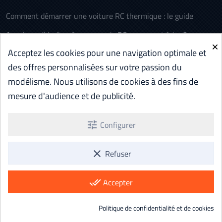
Comment démarrer une voiture RC thermique : le guide
Appairage (bind) radiocommande RC : comment faire ?
×
Acceptez les cookies pour une navigation optimale et
L’histoire des voitures télécommandées (RC)
des offres personnalisées sur votre passion du
Voiture RC électrique ou thermique : comment choisir
modélisme. Nous utilisons de cookies à des fins de
Batterie RC LiPo vs NiMH : comparatif et quel choix
mesure d'audience et de publicité.
Aéromodélisme RC : c’est quoi ? Le guide pour débuter
tune
Configurer
Voir tous les articles d'Aide et Conseils ...
clear
Refuser
done_all
Accepter
Paiement sécurisé Stripe · Livraison gratuite
© 2026 AEBB — Tous droits réservés.
Politique de confidentialité et de cookies