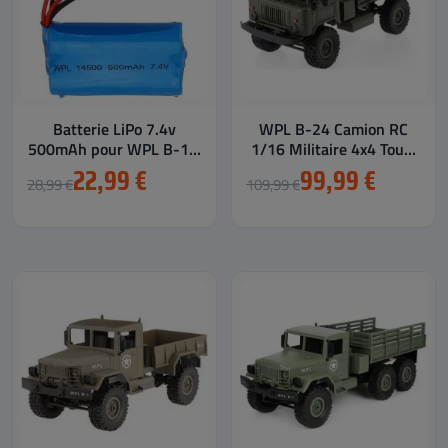
Batterie LiPo 7.4v
WPL B-24 Camion RC
500mAh pour WPL B-14,
1/16 Militaire 4x4 Tout-
B-16, B-24, B-36,...
Terrain Robuste et...
22,99 €
99,99 €
28,99 €
109,99 €