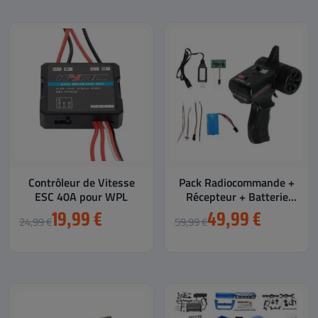
Contrôleur de Vitesse
Pack Radiocommande +
ESC 40A pour WPL
Récepteur + Batterie
pour WPL
19,99 €
49,99 €
24,99 €
59,99 €