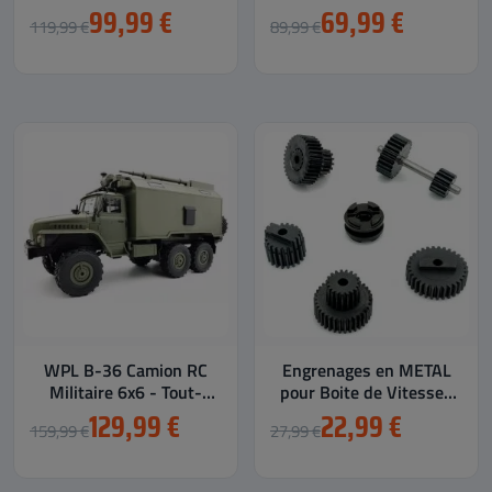
Terrain 1/16
Fourgonnette RC
99,99 €
69,99 €
119,99 €
89,99 €
Électrique 1/10
WPL B-36 Camion RC
Engrenages en METAL
Militaire 6x6 - Tout-
pour Boite de Vitesses
Terrain à l'Échelle 1/16
WPL
129,99 €
22,99 €
159,99 €
27,99 €