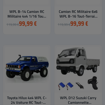
WPL B-14 Camion RC
Camion RC Militaire 6x6
Militaire 4x4 1/16 Tout-
WPL B-16 Tout-Terrain
Terrain Puissant &...
1/16
99,99 €
99,99 €
119,99 €
119,99 €
Toyota Hilux 4x4 WPL C-
WPL D12 Suzuki Carry
24 Voiture RC Tout-
Camionnette