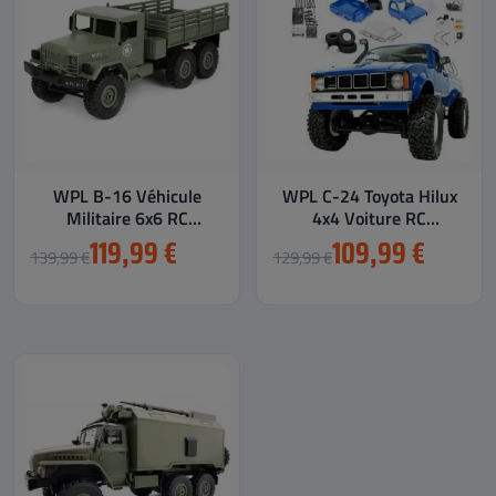
WPL B-16 Véhicule
WPL C-24 Toyota Hilux
Militaire 6x6 RC
4x4 Voiture RC
Électrique 1/16 en Kit
Électrique 1/16 en Kit
119,99 €
109,99 €
139,99 €
129,99 €
à...
à...